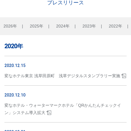
プレスリリース
9
10
11
12
13
14
15
16
17
18
19
20
21
22
23
24
25
26
27
28
29
2026年
2025年
2024年
2023年
2022年
30
31
2020年
2020.12.15
変なホテル東京 浅草田原町 浅草デジタルスタンプラリー実施
日数・人数
2020.12.10
変なホテル・ウォーターマークホテル「QRかんたんチェックイ
ン」システム導入拡大
宿泊検索・ご予約
予約確認・変更・キャンセル