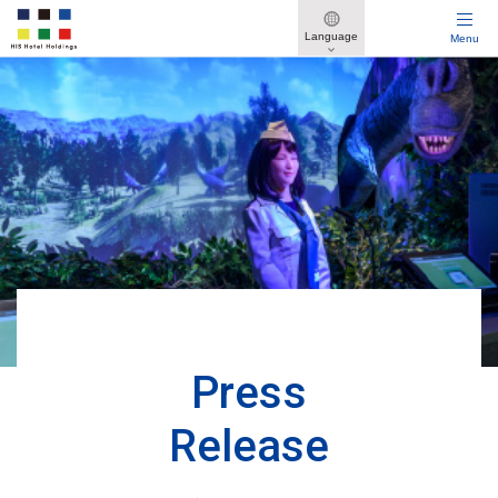
Language
Menu
Reservation
宿泊予約
ウォーター
グアム
変な
グリーン
マーク
リーフ
ホテル
ワールド
ホテル
ホテル
2026
年
8
月
Press
日
月
火
水
木
金
土
Release
1
2
3
4
5
6
7
8