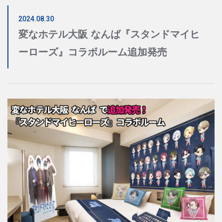
9
10
11
12
13
14
15
2024.08.30
16
17
18
19
20
21
22
変なホテル大阪 なんば『スタンドマイヒ
23
24
25
26
27
28
29
ーローズ』コラボルーム追加発売
30
31
日数・人数
宿泊検索・ご予約
予約確認・変更・キャンセル