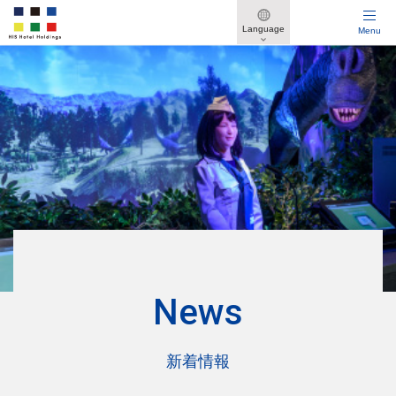
Language
Menu
Reservation
宿泊予約
ウォーター
グアム
変な
グリーン
マーク
リーフ
ホテル
ワールド
ホテル
ホテル
2026
年
8
月
News
日
月
火
水
木
金
土
新着情報
1
2
3
4
5
6
7
8