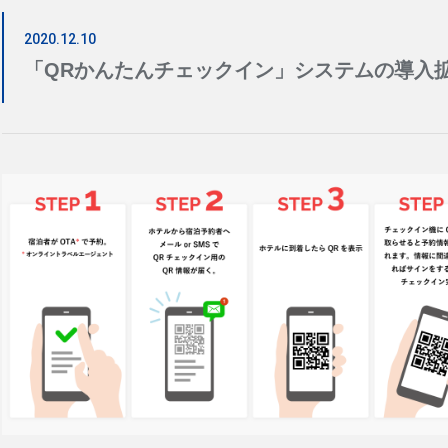
2020.12.10
日
月
「QRかんたんチェックイン」システムの導入
2
3
9
10
16
17
23
24
30
31