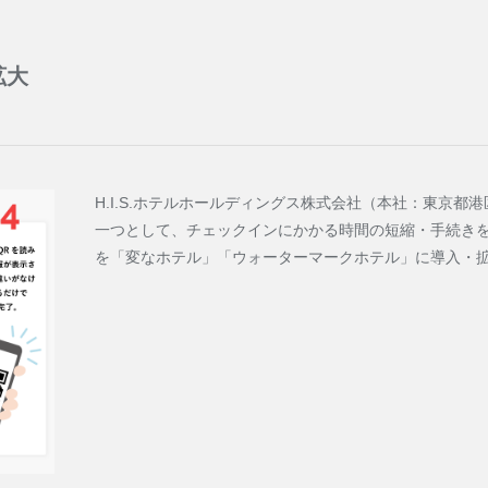
火
水
木
金
土
日
月
火
水
パンフレット
拡大
カスタマーハラスメントに対する基本方
1
1
2
4
5
6
7
8
6
7
8
9
株式会社エ
H.I.S.ホテルホールディングス株式会社（本社：東京
11
12
13
14
15
13
14
15
16
一つとして、チェックインにかかる時間の短縮・手続きを
を「変なホテル」「ウォーターマークホテル」に導入・
18
19
20
21
22
20
21
22
23
お問
25
26
27
28
29
27
28
29
30