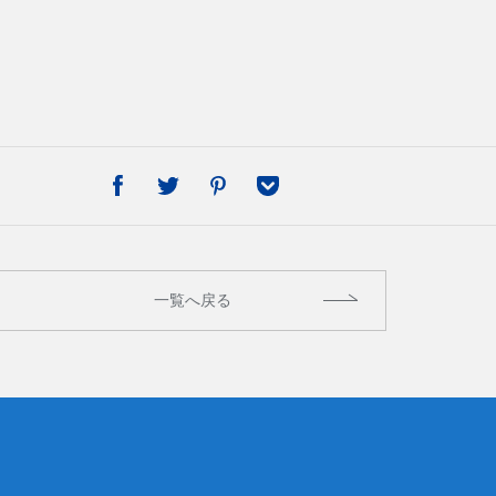
日数・人数
宿泊検索・ご予約
予約確認・変更・キャンセル
法人ログイン
H.I.S.商品券交換申し込み
一覧へ戻る