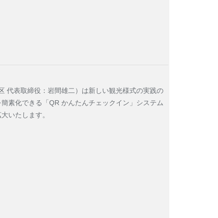
木
金
土
再生事業プロジェクト
針
3
4
5
10
11
12
イチ・アイ・エスはこちら
都港区 代表取締役：岩間雄二）は新しい観光様式の実践の
17
18
19
簡素化できる「QR かんたんチェックイン」システム
拡大いたします。
24
25
26
い合わせ