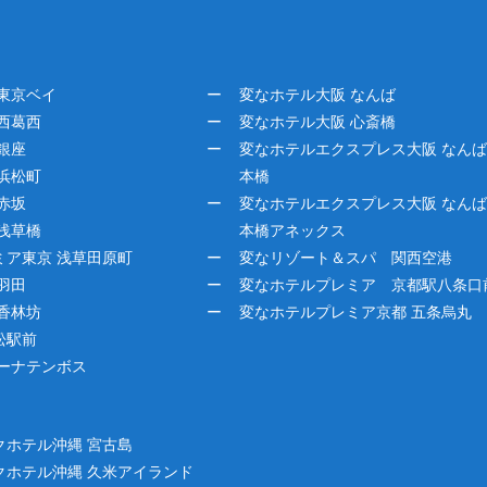
東京ベイ
変なホテル大阪 なんば
西葛西
変なホテル大阪 心斎橋
銀座
変なホテルエクスプレス大阪 なん
浜松町
本橋
赤坂
変なホテルエクスプレス大阪 なん
浅草橋
本橋アネックス
ミア東京 浅草田原町
変なリゾート＆スパ 関西空港
羽田
変なホテルプレミア 京都駅八条口
香林坊
変なホテルプレミア京都 五条烏丸
松駅前
グーナテンボス
クホテル沖縄 宮古島
クホテル沖縄 久米アイランド