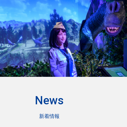
トップページ
Reservation
会社概要
宿泊予約
プレスリリース
News
ウォーター
マーク
ホテル
グアム
リーフ
ホテル
プライバシーポリシー
新着情報
026
年
8
月
2026
年
特定商取引法に基づく表記（ジム）